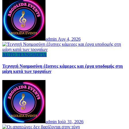
admin
Αυγ 4, 2026
AUTO
ΤΕΧΝΟΛΟΓΙΑ
Τεχνητή Νοημοσύνη έξυπνες κάμερες και έργα υποδομής στη
μάχη κατά των τροχαίων
admin
Ιούλ 31, 2026