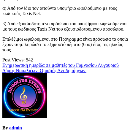
α) Από τον ίδιο τον αιτούντα υποψήφιο ωφελούμενο με τους
κωδικούς Taxis Net.
β) Από εξουσιοδοτημένο πρόσωπο του υποψήφιου ωφελούμενου
με τους κωδικούς Taxis Net του εξουσιοδοτούμενου προσώπου.
Επιλέξιμοι ωφελούμενοι στο Πρόγραμμα είναι πρόσωπα τα οποία
έχουν συμπληρώσει το εξηκοστό πέμπτο (65ο) έτος της ηλικίας
τους.
Post Views:
542
Πλοήγηση
Ενημερωτική ημερίδα σε μαθητές του Γυμνασίου Λυγουριού
Δήμος Ναυπλιέων: Ορισμός Αντιδημάρχων
άρθρων
By
admin