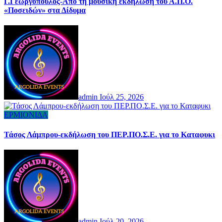
Γ.Γεωργόπουλος-Από τη μουσική εκδήλωση του Α.Π.Ο.
«Ποσειδών» στα Δίδυμα
admin
Ιούλ 25, 2026
ΕΡΜΙΟΝΙΔΑ
Τάσος Λάμπρου-εκδήλωση του ΠΕΡ.ΠΟ.Σ.Ε. για το Καταφυκι
admin
Ιούλ 20, 2026