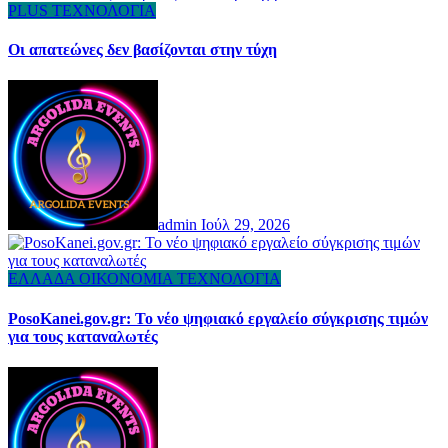
PLUS
ΤΕΧΝΟΛΟΓΙΑ
Οι απατεώνες δεν βασίζονται στην τύχη
admin
Ιούλ 29, 2026
ΕΛΛΑΔΑ
ΟΙΚΟΝΟΜΙΑ
ΤΕΧΝΟΛΟΓΙΑ
PosoKanei.gov.gr: Το νέο ψηφιακό εργαλείο σύγκρισης τιμών
για τους καταναλωτές