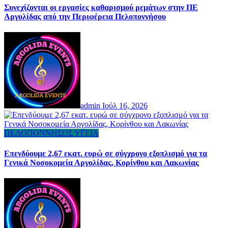
Συνεχίζονται οι εργασίες καθαρισμού ρεμάτων στην ΠΕ
Αργολίδας από την Περιφέρεια Πελοποννήσου
admin
Ιούλ 16, 2026
ΠΕΛΟΠΟΝΝΗΣΟΣ
ΥΓΕΙΑ
Επενδύουμε 2,67 εκατ. ευρώ σε σύγχρονο εξοπλισμό για τα
Γενικά Νοσοκομεία Αργολίδας, Κορίνθου και Λακωνίας