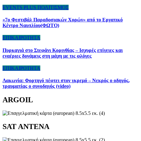
EVENTS
PLUS
ΠΟΛΙΤΙΣΜΟΣ
«7ο Φεστιβάλ Παραδοσιακών Χορών» από το Εργατικό
Κέντρο Ναυπλίου(ΦΩΤΟ)
ΕΠΙΚΑΙΡΟΤΗΤΑ
Πυρκαγιά στο Στεφάνι Κορινθίας – Ισχυρές επίγειες και
εναέριες δυνάμεις στη μάχη με τις φλόγες
ΕΠΙΚΑΙΡΟΤΗΤΑ
Λακωνία: Φορτηγό πέφτει στον γκρεμό – Νεκρός ο οδηγός,
τραυματίας ο συνοδηγός (video)
ARGOIL
SAT ANTENA