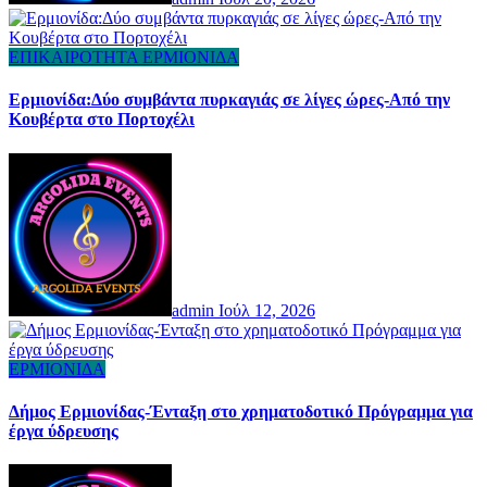
ΕΠΙΚΑΙΡΟΤΗΤΑ
ΕΡΜΙΟΝΙΔΑ
Ερμιονίδα:Δύο συμβάντα πυρκαγιάς σε λίγες ώρες-Από την
Κουβέρτα στο Πορτοχέλι
admin
Ιούλ 12, 2026
ΕΡΜΙΟΝΙΔΑ
Δήμος Ερμιονίδας-Ένταξη στο χρηματοδοτικό Πρόγραμμα για
έργα ύδρευσης