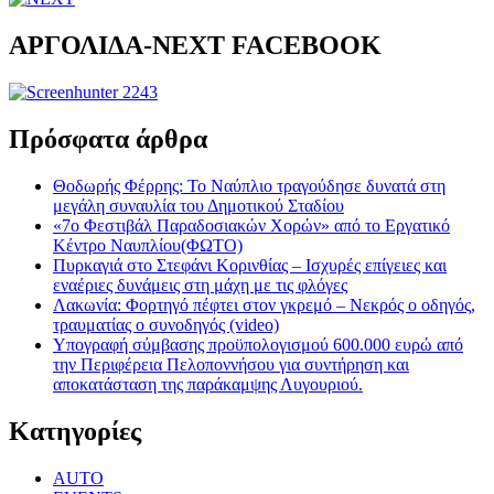
ΑΡΓΟΛΙΔΑ-ΝΕΧΤ FACEBOOK
Πρόσφατα άρθρα
Θοδωρής Φέρρης: Το Ναύπλιο τραγούδησε δυνατά στη
μεγάλη συναυλία του Δημοτικού Σταδίου
«7ο Φεστιβάλ Παραδοσιακών Χορών» από το Εργατικό
Κέντρο Ναυπλίου(ΦΩΤΟ)
Πυρκαγιά στο Στεφάνι Κορινθίας – Ισχυρές επίγειες και
εναέριες δυνάμεις στη μάχη με τις φλόγες
Λακωνία: Φορτηγό πέφτει στον γκρεμό – Νεκρός ο οδηγός,
τραυματίας ο συνοδηγός (video)
Υπογραφή σύμβασης προϋπολογισμού 600.000 ευρώ από
την Περιφέρεια Πελοποννήσου για συντήρηση και
αποκατάσταση της παράκαμψης Λυγουριού.
Kατηγορίες
AUTO