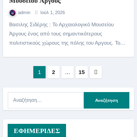
Μουσείου Άργους
admin
Ιούλ 1, 2026
Βασιλης Σιδέρης : Το Αρχαιολογικό Μουσείου
Άργους ένας από τους σημαντικότερους
πολιτιστικούς χώρους της πόλης του Αργους. Το…
Σελιδοποίηση
1
2
…
15
άρθρων
Α
ν
α
ζ
ΕΦΗΜΕΡΙΔΕΣ
ή