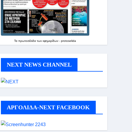
Τα
πρωτοσέλιδα
των
εφημερίδων
-
protoselida
NEXT NEWS CHANNEL
ΑΡΓΟΛΙΔΑ-ΝΕΧΤ FACEBOOK