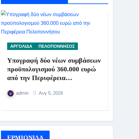
ΑΡΓΟΛΙΔΑ
ΠΕΛΟΠΟΝΝΗΣΟΣ
ΑΡΓΟΛΙΔ
Υπογραφή δύο νέων συμβάσεων
Ενημέρω
προϋπολογισμού 360.000 ευρώ
προς του
από την Περιφέρεια
υπέστησ
Πελοποννήσου
πρόσφατ
admin
Αυγ 5, 2026
admin
ΕΡΜΙΟΝΙΔΑ