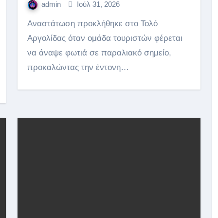
admin
Ιούλ 31, 2026
Αναστάτωση προκλήθηκε στο Τολό
Αργολίδας όταν ομάδα τουριστών φέρεται
να άναψε φωτιά σε παραλιακό σημείο,
προκαλώντας την έντονη…