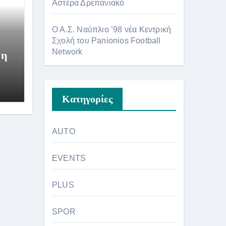
Αστέρα Δρεπανιακό
Ο Α.Σ. Ναύπλιο ’98 νέα Κεντρική
Σχολή του Panionios Football
Network
 η
Kατηγορίες
AUTO
EVENTS
PLUS
SPOR