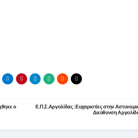
χθηκε ο
Ε.Π.Σ.Αργολίδας :Ευχαριστίες στην Αστυνομι
Διεύθυνση Αργολίδ