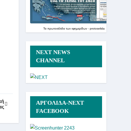
Τα
πρωτοσέλιδα
των
εφημερίδων
-
protoselida
NEXT NEWS
CHANNEL
κή
ΑΡΓΟΛΙΔΑ-ΝΕΧΤ
ας
FACEBOOK