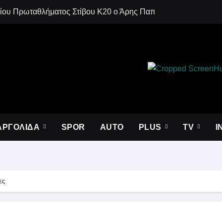
μίου Πρωταθλήματος Στίβου Κ20 ο Άρης Παπαδόπουλος!
Δημοσιεύθηκε σ
ΑΡΓΟΛΙΔΑ
SPOR
AUTO
PLUS
ΤV
I
ες