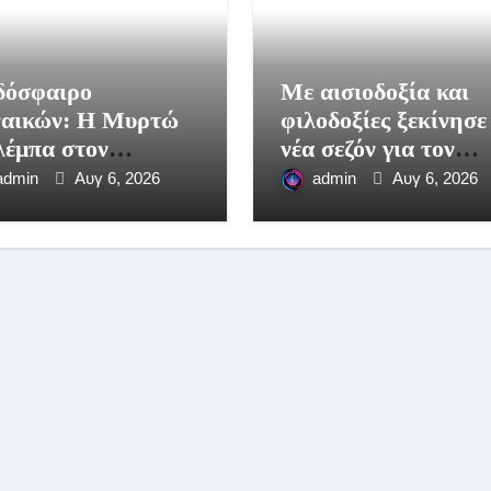
δόσφαιρο
Με αισιοδοξία και
ναικών: Η Μυρτώ
φιλοδοξίες ξεκίνησε
έμπα στον
νέα σεζόν για τον
μπιακό!
Αστέρα Δρεπανιακό
admin
Αυγ 6, 2026
admin
Αυγ 6, 2026