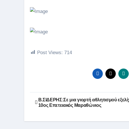
Post Views:
714
Πλοήγηση
B.ΣΙΔΕΡΗΣ:Σε μια γιορτή αθλητισμού εξελί
10ος Επετειακός Μαραθώνιος
άρθρων