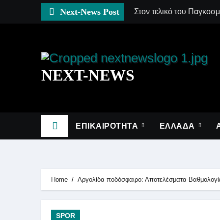
Skip
Next-News Post
Στον τελικό του Παγκοσ
to
content
NEXT-NEWS
ΕΠΙΚΑΙΡΟΤΗΤΑ
ΕΛΛΑΔΑ
Home
Αργολίδα ποδόσφαιρο: Αποτελέσματα-Bαθμολογί
SPOR