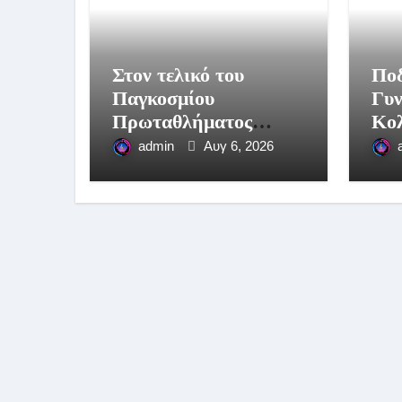
Στον τελικό του
Πο
Παγκοσμίου
Γυ
Πρωταθλήματος
Κολ
Στίβου Κ20 ο Άρης
Ολυ
admin
Αυγ 6, 2026
Παπαδόπουλος!