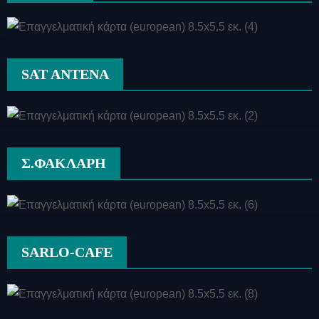
SAT ANTENA
Σ.ΦΑΚΛΑΡΗ
SARLO-CAFE