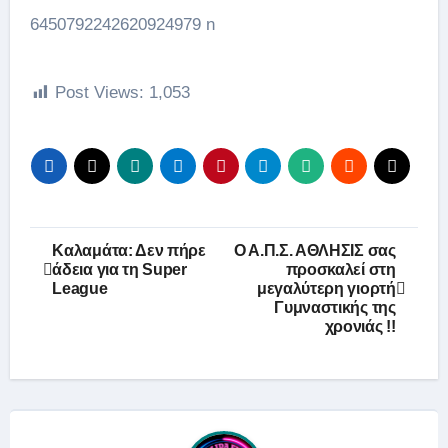
Post Views:
1,053
Πλοήγηση
Καλαμάτα: Δεν πήρε
Ο Α.Π.Σ. ΑΘΛΗΣΙΣ σας
άδεια για τη Super
προσκαλεί στη
άρθρων
League
μεγαλύτερη γιορτή
Γυμναστικής της
χρονιάς !!