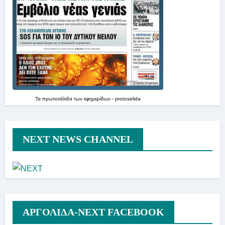
Τα
πρωτοσέλιδα
των
εφημερίδων
-
protoselida
NEXT NEWS CHANNEL
ΑΡΓΟΛΙΔΑ-ΝΕΧΤ FACEBOOK