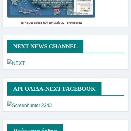
Τα
πρωτοσέλιδα
των
εφημερίδων
-
protoselida
NEXT NEWS CHANNEL
ΑΡΓΟΛΙΔΑ-ΝΕΧΤ FACEBOOK
Πρόσφατα άρθρα