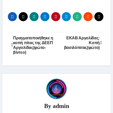
Πλοήγηση
Πραγματοποιήθηκε η
ΕΚΑΒ Αργολίδας:
κοπή πίτας της ΔΕΕΠ
Kοπή
άρθρων
Αργολίδας(φώτο-
βασιλόπιτας(φώτο)
βίντεο)
By
admin