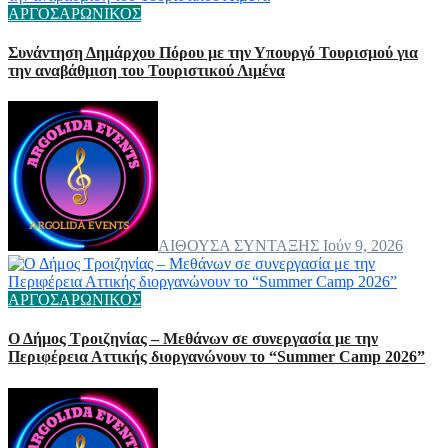
ΑΡΓΟΣΑΡΩΝΙΚΟΣ
Συνάντηση Δημάρχου Πόρου με την Υπουργό Τουρισμού για
την αναβάθμιση του Τουριστικού Λιμένα
ΑΙΘΟΥΣΑ ΣΥΝΤΑΞΗΣ
Ιούν 9, 2026
ΑΡΓΟΣΑΡΩΝΙΚΟΣ
Ο Δήμος Τροιζηνίας – Μεθάνων σε συνεργασία με την
Περιφέρεια Αττικής διοργανώνουν το “Summer Camp 2026”