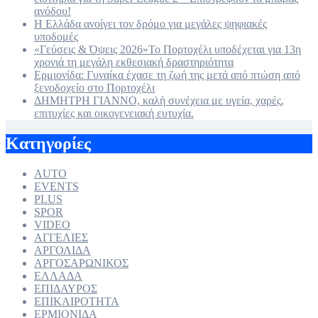
ανόδου!
Η Ελλάδα ανοίγει τον δρόμο για μεγάλες ψηφιακές
υποδομές
«Γεύσεις & Όψεις 2026»Το Πορτοχέλι υποδέχεται για 13η
χρονιά τη μεγάλη εκθεσιακή δραστηριότητα
Ερμιονίδα: Γυναίκα έχασε τη ζωή της μετά από πτώση από
ξενοδοχείο στο Πορτοχέλι
ΔΗΜΗΤΡΗ ΓΙΑΝΝΟ, καλή συνέχεια με υγεία, χαρές,
επιτυχίες και οικογενειακή ευτυχία.
Kατηγορίες
AUTO
EVENTS
PLUS
SPOR
VIDEO
ΑΓΓΕΛΙΕΣ
ΑΡΓΟΛΙΔΑ
ΑΡΓΟΣΑΡΩΝΙΚΟΣ
ΕΛΛΑΔΑ
ΕΠΙΔΑΥΡΟΣ
ΕΠΙΚΑΙΡΟΤΗΤΑ
ΕΡΜΙΟΝΙΔΑ