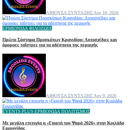
ΑΙΘΟΥΣΑ ΣΥΝΤΑΞΗΣ
Αυγ 10, 2026
ΕΡΜΙΟΝΙΔΑ
ΦΙΛΟΖΩΙΑ
Πρώτο Σύστημα Προσκόπων Κρανιδίου: Αυτοσχέδιες και
όμορφες ταΐστρες για τα αδέσποτα της περιοχής
ΑΙΘΟΥΣΑ ΣΥΝΤΑΞΗΣ
Αυγ 9, 2026
EVENTS
PLUS
ΕΡΜΙΟΝΙΔΑ
ΠΟΛΙΤΙΣΜΟΣ
Με μεγάλη επιτυχία η «Γιορτή του Ψαρά 2026» στην Κοιλάδα
Ερμιονίδας