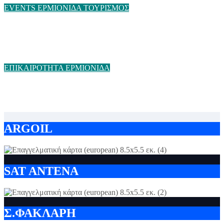
EVENTS
ΕΡΜΙΟΝΙΔΑ
ΤΟΥΡΙΣΜΟΣ
«Γεύσεις & Όψεις 2026»Το Πορτοχέλι υποδέχεται για 13η
χρονιά τη μεγάλη εκθεσιακή δραστηριότητα
ΕΠΙΚΑΙΡΟΤΗΤΑ
ΕΡΜΙΟΝΙΔΑ
Ερμιονίδα: Γυναίκα έχασε τη ζωή της μετά από πτώση από
ξενοδοχείο στο Πορτοχέλι
ARGOIL
SAT ANTENA
Σ.ΦΑΚΛΑΡΗ