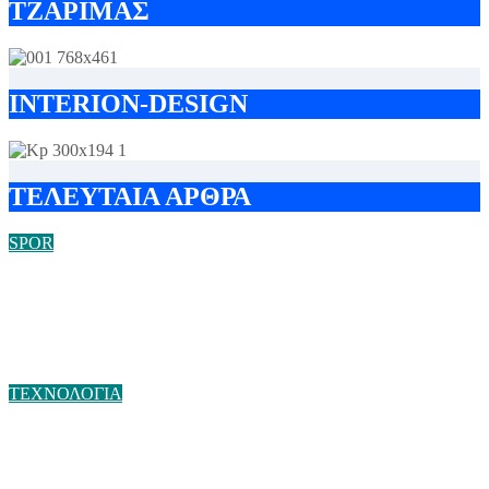
TZAΡΙΜΑΣ
INTERION-DESIGN
ΤΕΛΕΥΤΑΙΑ ΑΡΘΡΑ
SPOR
Γ’ Εθνική: Αλλάζουν όλα! 113 ομάδες, 23 υποβιβασμοί και 4
εισιτήρια για τη Super League 2 – Επιστρέφουν τα μπαράζ
ανόδου!
ΤΕΧΝΟΛΟΓΙΑ
Η Ελλάδα ανοίγει τον δρόμο για μεγάλες ψηφιακές υποδομές