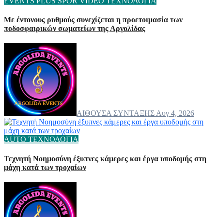
EVENTS
PLUS
SPOR
VIDEO
ΤΕΧΝΟΛΟΓΙΑ
Με έντονους ρυθμούς συνεχίζεται η προετοιμασία των
ποδοσφαιρικών σωματείων της Αργολίδας
ΑΙΘΟΥΣΑ ΣΥΝΤΑΞΗΣ
Αυγ 4, 2026
AUTO
ΤΕΧΝΟΛΟΓΙΑ
Τεχνητή Νοημοσύνη έξυπνες κάμερες και έργα υποδομής στη
μάχη κατά των τροχαίων