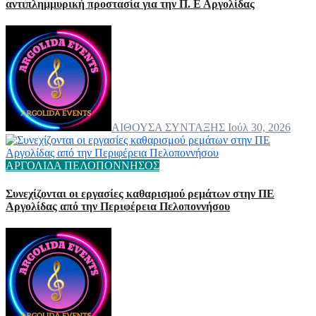
αντιπλημμυρική προστασία για την Π. Ε Αργολίδας
ΑΙΘΟΥΣΑ ΣΥΝΤΑΞΗΣ
Ιούλ 30, 2026
ΑΡΓΟΛΙΔΑ
ΠΕΛΟΠΟΝΝΗΣΟΣ
Συνεχίζονται οι εργασίες καθαρισμού ρεμάτων στην ΠΕ
Αργολίδας από την Περιφέρεια Πελοποννήσου