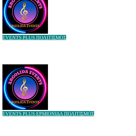
ΑΙΘΟΥΣΑ ΣΥΝΤΑΞΗΣ
Αυγ 10, 2026
EVENTS
PLUS
ΠΟΛΙΤΙΣΜΟΣ
ΛελέΚιος Φιέστα 2026: Η Νέα Κίος κινείται στους ρυθμούς
της μουσικής
ΑΙΘΟΥΣΑ ΣΥΝΤΑΞΗΣ
Αυγ 9, 2026
EVENTS
PLUS
ΕΡΜΙΟΝΙΔΑ
ΠΟΛΙΤΙΣΜΟΣ
Με μεγάλη επιτυχία η «Γιορτή του Ψαρά 2026» στην Κοιλάδα
Ερμιονίδας