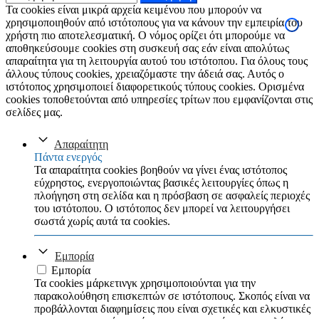
για:
Τα cookies είναι μικρά αρχεία κειμένου που μπορούν να
χρησιμοποιηθούν από ιστότοπους για να κάνουν την εμπειρία του
χρήστη πιο αποτελεσματική. Ο νόμος ορίζει ότι μπορούμε να
αποθηκεύσουμε cookies στη συσκευή σας εάν είναι απολύτως
απαραίτητα για τη λειτουργία αυτού του ιστότοπου. Για όλους τους
άλλους τύπους cookies, χρειαζόμαστε την άδειά σας. Αυτός ο
ιστότοπος χρησιμοποιεί διαφορετικούς τύπους cookies. Ορισμένα
cookies τοποθετούνται από υπηρεσίες τρίτων που εμφανίζονται στις
σελίδες μας.
Απαραίτητη
Πάντα ενεργός
Τα απαραίτητα cookies βοηθούν να γίνει ένας ιστότοπος
εύχρηστος, ενεργοποιώντας βασικές λειτουργίες όπως η
πλοήγηση στη σελίδα και η πρόσβαση σε ασφαλείς περιοχές
του ιστότοπου. Ο ιστότοπος δεν μπορεί να λειτουργήσει
σωστά χωρίς αυτά τα cookies.
Εμπορία
Εμπορία
Τα cookies μάρκετινγκ χρησιμοποιούνται για την
παρακολούθηση επισκεπτών σε ιστότοπους. Σκοπός είναι να
προβάλλονται διαφημίσεις που είναι σχετικές και ελκυστικές