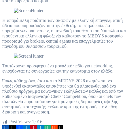
και το κύρος του θεσμού.
Η απαράμιλλη ποιότητα των σκαφών με ελληνική επαγγελματική
άδεια που παρουσιάζονται στην έκθεση, το υψηλό επίπεδο
παρεχόμενων υπηρεσιών, η μοναδική τοποθεσία του Ναυπλίου και
η αυθεντική ελληνική φιλοξενία καθιστούν το MEDYS κορυφαίο
προορισμό για brokers, central agents και επαγγελματίες του
παγκόσμιου θαλάσσιου τουρισμού.
Ταυτόχρονα, προσφέρει ένα μοναδικό πεδίο για networking,
ενισχύοντας τις συνεργασίες και την καινοτομία στον κλάδο.
Όπως κάθε χρόνο, έτσι και το MEDYS 2026 αναμένεται να
υποδεχθεί εκατοντάδες επισκέπτες και θα πλαισιωθεί από ένα
πλούσιο πρόγραμμα κοινωνικών εκδηλώσεων καθώς και από τον
καθιερωμένο διαγωνισμό Chefs’ Competition, όπου οι chefs των
σκαφών θα παρουσιάσουν γαστρονομικές δημιουργίες υψηλής
αισθητικής και τεχνικής, ενώπιον κριτικής επιτροπής με διεθνή
διάκριση και αναγνώριση.
Post Views:
1,016