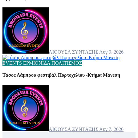
ΑΙΘΟΥΣΑ ΣΥΝΤΑΞΗΣ
Αυγ 9, 2026
EVENTS
ΕΡΜΙΟΝΙΔΑ
ΠΟΛΙΤΙΣΜΟΣ
Τάσος Λάμπρου φεστιβάλ Πορτοχελίου -Κτήμα Μάνεση
ΑΙΘΟΥΣΑ ΣΥΝΤΑΞΗΣ
Αυγ 7, 2026