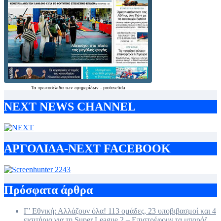
Τα
πρωτοσέλιδα
των
εφημερίδων
-
protoselida
NEXT NEWS CHANNEL
ΑΡΓΟΛΙΔΑ-ΝΕΧΤ FACEBOOK
Πρόσφατα άρθρα
Γ’ Εθνική: Αλλάζουν όλα! 113 ομάδες, 23 υποβιβασμοί και 4
εισιτήρια για τη Super League 2 – Επιστρέφουν τα μπαράζ