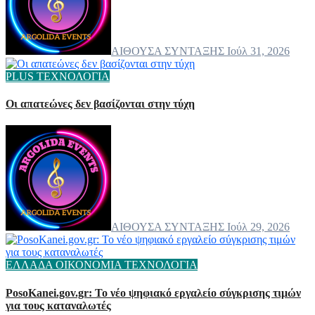
ΑΙΘΟΥΣΑ ΣΥΝΤΑΞΗΣ
Ιούλ 31, 2026
PLUS
ΤΕΧΝΟΛΟΓΙΑ
Οι απατεώνες δεν βασίζονται στην τύχη
ΑΙΘΟΥΣΑ ΣΥΝΤΑΞΗΣ
Ιούλ 29, 2026
ΕΛΛΑΔΑ
ΟΙΚΟΝΟΜΙΑ
ΤΕΧΝΟΛΟΓΙΑ
PosoKanei.gov.gr: Το νέο ψηφιακό εργαλείο σύγκρισης τιμών
για τους καταναλωτές