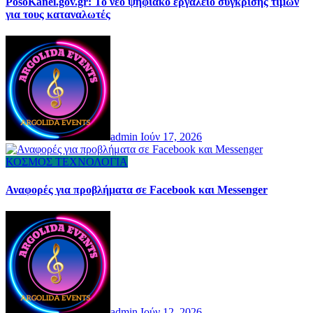
PosoKanei.gov.gr: Το νέο ψηφιακό εργαλείο σύγκρισης τιμών
για τους καταναλωτές
admin
Ιούν 17, 2026
ΚΟΣΜΟΣ
ΤΕΧΝΟΛΟΓΙΑ
Αναφορές για προβλήματα σε Facebook και Messenger
admin
Ιούν 12, 2026