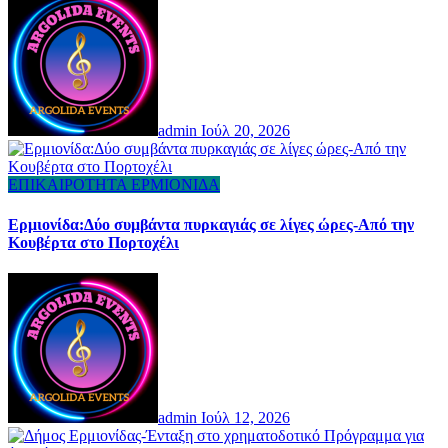
admin
Ιούλ 20, 2026
ΕΠΙΚΑΙΡΟΤΗΤΑ
ΕΡΜΙΟΝΙΔΑ
Ερμιονίδα:Δύο συμβάντα πυρκαγιάς σε λίγες ώρες-Από την
Κουβέρτα στο Πορτοχέλι
admin
Ιούλ 12, 2026