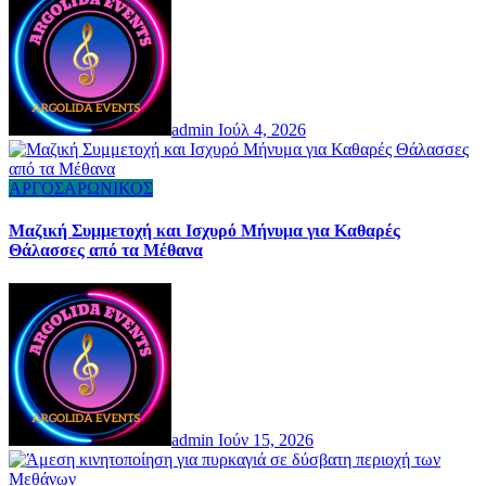
admin
Ιούλ 4, 2026
ΑΡΓΟΣΑΡΩΝΙΚΟΣ
Μαζική Συμμετοχή και Ισχυρό Μήνυμα για Καθαρές
Θάλασσες από τα Μέθανα
admin
Ιούν 15, 2026