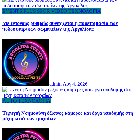
EVENTS
PLUS
SPOR
VIDEO
ΤΕΧΝΟΛΟΓΙΑ
Με έντονους ρυθμούς συνεχίζεται η προετοιμασία των
ποδοσφαιρικών σωματείων της Αργολίδας
admin
Αυγ 4, 2026
AUTO
ΤΕΧΝΟΛΟΓΙΑ
Τεχνητή Νοημοσύνη έξυπνες κάμερες και έργα υποδομής στη
μάχη κατά των τροχαίων