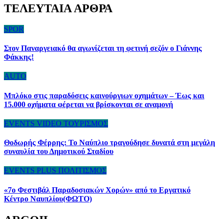
ΤΕΛΕΥΤΑΙΑ ΑΡΘΡΑ
SPOR
Στον Παναργειακό θα αγωνίζεται τη φετινή σεζόν ο Γιάννης
Φάκκης!
AUTO
Μπλόκο στις παραδόσεις καινούργιων οχημάτων – Έως και
15.000 οχήματα φέρεται να βρίσκονται σε αναμονή
EVENTS
VIDEO
ΤΟΥΡΙΣΜΟΣ
Θοδωρής Φέρρης: Το Ναύπλιο τραγούδησε δυνατά στη μεγάλη
συναυλία του Δημοτικού Σταδίου
EVENTS
PLUS
ΠΟΛΙΤΙΣΜΟΣ
«7ο Φεστιβάλ Παραδοσιακών Χορών» από το Εργατικό
Κέντρο Ναυπλίου(ΦΩΤΟ)