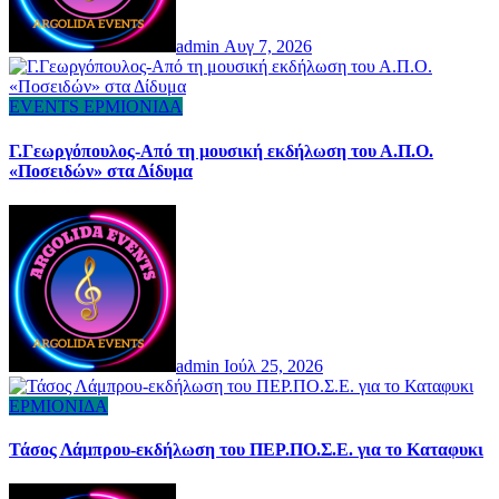
admin
Αυγ 7, 2026
EVENTS
ΕΡΜΙΟΝΙΔΑ
Γ.Γεωργόπουλος-Από τη μουσική εκδήλωση του Α.Π.Ο.
«Ποσειδών» στα Δίδυμα
admin
Ιούλ 25, 2026
ΕΡΜΙΟΝΙΔΑ
Τάσος Λάμπρου-εκδήλωση του ΠΕΡ.ΠΟ.Σ.Ε. για το Καταφυκι