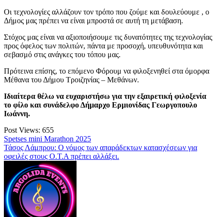
Οι τεχνολογίες αλλάζουν τον τρόπο που ζούμε και δουλεύουμε , ο
Δήμος μας πρέπει να είναι μπροστά σε αυτή τη μετάβαση.
Στόχος μας είναι να αξιοποιήσουμε τις δυνατότητες της τεχνολογίας
προς όφελος των πολιτών, πάντα με προσοχή, υπευθυνότητα και
σεβασμό στις ανάγκες του τόπου μας.
Πρότεινα επίσης, το επόμενο Φόρουμ να φιλοξενηθεί στα όμορφα
Μέθανα του Δήμου Τροιζηνίας – Μεθάνων.
Ιδιαίτερα θέλω να ευχαριστήσω για την εξαιρετική φιλοξενία
το φίλο και συνάδελφο Δήμαρχο Ερμιονίδας Γεωργοπουλο
Ιωάννη.
Post Views:
655
Πλοήγηση
Spetses mini Marathon 2025
Τάσος Λάμπρου: Ο νόμος των απαράδεκτων κατασχέσεων για
άρθρων
οφειλές στους Ο.Τ.Α πρέπει αλλάξει.