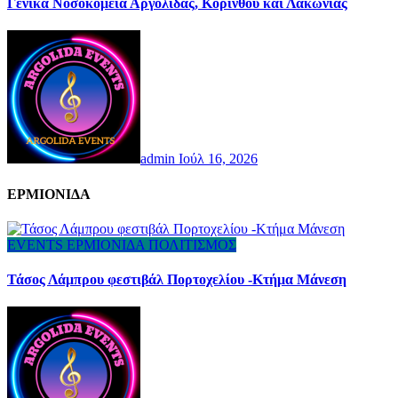
Γενικά Νοσοκομεία Αργολίδας, Κορίνθου και Λακωνίας
admin
Ιούλ 16, 2026
ΕΡΜΙΟΝΙΔΑ
EVENTS
ΕΡΜΙΟΝΙΔΑ
ΠΟΛΙΤΙΣΜΟΣ
Τάσος Λάμπρου φεστιβάλ Πορτοχελίου -Κτήμα Μάνεση