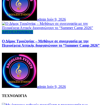
admin
Ιούν 9, 2026
ΑΡΓΟΣΑΡΩΝΙΚΟΣ
Ο Δήμος Τροιζηνίας – Μεθάνων σε συνεργασία με την
Περιφέρεια Αττικής διοργανώνουν το “Summer Camp 2026”
admin
Ιούν 9, 2026
ΤΕΧΝΟΛΟΓΙΑ