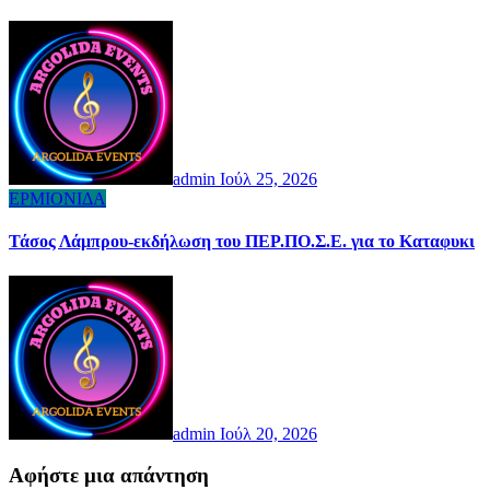
admin
Ιούλ 25, 2026
ΕΡΜΙΟΝΙΔΑ
Τάσος Λάμπρου-εκδήλωση του ΠΕΡ.ΠΟ.Σ.Ε. για το Καταφυκι
admin
Ιούλ 20, 2026
Αφήστε μια απάντηση