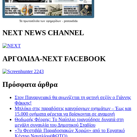
Τα
πρωτοσέλιδα
των
εφημερίδων
-
protoselida
NEXT NEWS CHANNEL
ΑΡΓΟΛΙΔΑ-ΝΕΧΤ FACEBOOK
Πρόσφατα άρθρα
Στον Παναργειακό θα αγωνίζεται τη φετινή σεζόν ο Γιάννης
Φάκκης!
Μπλόκο στις παραδόσεις καινούργιων οχημάτων – Έως και
15.000 οχήματα φέρεται να βρίσκονται σε αναμονή
Θοδωρής Φέρρης: Το Ναύπλιο τραγούδησε δυνατά στη
μεγάλη συναυλία του Δημοτικού Σταδίου
«7ο Φεστιβάλ Παραδοσιακών Χορών» από το Εργατικό
Κέντρο Ναυπλίου(ΦΩΤΟ)