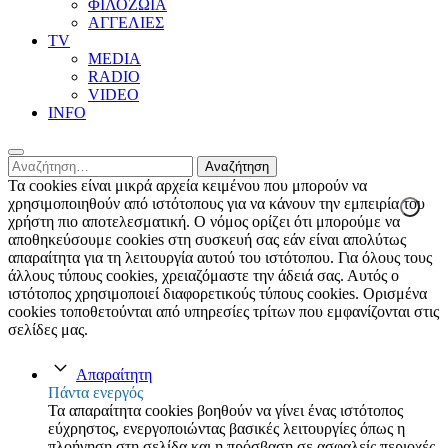
ΦΙΛΟΖΩΙΑ
ΑΓΓΕΛΙΕΣ
ΤV
MEDIA
RADIO
VIDEO
INFO
Αναζήτηση
για:
Τα cookies είναι μικρά αρχεία κειμένου που μπορούν να
χρησιμοποιηθούν από ιστότοπους για να κάνουν την εμπειρία του
χρήστη πιο αποτελεσματική. Ο νόμος ορίζει ότι μπορούμε να
αποθηκεύσουμε cookies στη συσκευή σας εάν είναι απολύτως
απαραίτητα για τη λειτουργία αυτού του ιστότοπου. Για όλους τους
άλλους τύπους cookies, χρειαζόμαστε την άδειά σας. Αυτός ο
ιστότοπος χρησιμοποιεί διαφορετικούς τύπους cookies. Ορισμένα
cookies τοποθετούνται από υπηρεσίες τρίτων που εμφανίζονται στις
σελίδες μας.
Απαραίτητη
Πάντα ενεργός
Τα απαραίτητα cookies βοηθούν να γίνει ένας ιστότοπος
εύχρηστος, ενεργοποιώντας βασικές λειτουργίες όπως η
πλοήγηση στη σελίδα και η πρόσβαση σε ασφαλείς περιοχές