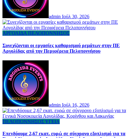
admin
Ιούλ 30, 2026
ΑΡΓΟΛΙΔΑ
ΠΕΛΟΠΟΝΝΗΣΟΣ
Συνεχίζονται οι εργασίες καθαρισμού ρεμάτων στην ΠΕ
Αργολίδας από την Περιφέρεια Πελοποννήσου
admin
Ιούλ 16, 2026
ΠΕΛΟΠΟΝΝΗΣΟΣ
ΥΓΕΙΑ
Επενδύουμε 2,67 εκατ. ευρώ σε σύγχρονο εξοπλισμό για τα