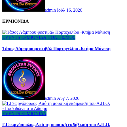
admin
Ιούλ 16, 2026
ΕΡΜΙΟΝΙΔΑ
EVENTS
ΕΡΜΙΟΝΙΔΑ
ΠΟΛΙΤΙΣΜΟΣ
Τάσος Λάμπρου φεστιβάλ Πορτοχελίου -Κτήμα Μάνεση
admin
Αυγ 7, 2026
EVENTS
ΕΡΜΙΟΝΙΔΑ
Γ.Γεωργόπουλος-Από τη μουσική εκδήλωση του Α.Π.Ο.