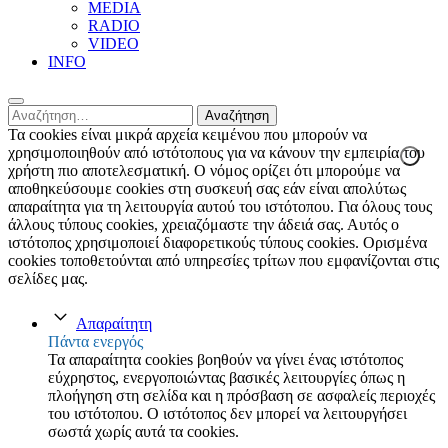
MEDIA
RADIO
VIDEO
INFO
Αναζήτηση
για:
Τα cookies είναι μικρά αρχεία κειμένου που μπορούν να
χρησιμοποιηθούν από ιστότοπους για να κάνουν την εμπειρία του
χρήστη πιο αποτελεσματική. Ο νόμος ορίζει ότι μπορούμε να
αποθηκεύσουμε cookies στη συσκευή σας εάν είναι απολύτως
απαραίτητα για τη λειτουργία αυτού του ιστότοπου. Για όλους τους
άλλους τύπους cookies, χρειαζόμαστε την άδειά σας. Αυτός ο
ιστότοπος χρησιμοποιεί διαφορετικούς τύπους cookies. Ορισμένα
cookies τοποθετούνται από υπηρεσίες τρίτων που εμφανίζονται στις
σελίδες μας.
Απαραίτητη
Πάντα ενεργός
Τα απαραίτητα cookies βοηθούν να γίνει ένας ιστότοπος
εύχρηστος, ενεργοποιώντας βασικές λειτουργίες όπως η
πλοήγηση στη σελίδα και η πρόσβαση σε ασφαλείς περιοχές
του ιστότοπου. Ο ιστότοπος δεν μπορεί να λειτουργήσει
σωστά χωρίς αυτά τα cookies.