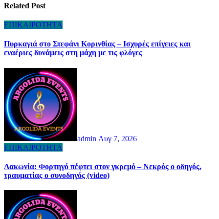
Related Post
ΕΠΙΚΑΙΡΟΤΗΤΑ
Πυρκαγιά στο Στεφάνι Κορινθίας – Ισχυρές επίγειες και
εναέριες δυνάμεις στη μάχη με τις φλόγες
admin
Αυγ 7, 2026
ΕΠΙΚΑΙΡΟΤΗΤΑ
Λακωνία: Φορτηγό πέφτει στον γκρεμό – Νεκρός ο οδηγός,
τραυματίας ο συνοδηγός (video)