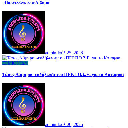
«Ποσειδών» στα Δίδυμα
admin
Ιούλ 25, 2026
ΕΡΜΙΟΝΙΔΑ
Τάσος Λάμπρου-εκδήλωση του ΠΕΡ.ΠΟ.Σ.Ε. για το Καταφυκι
admin
Ιούλ 20, 2026