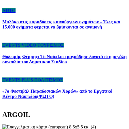
AUTO
Μπλόκο στις παραδόσεις καινούργιων οχημάτων – Έως και
15.000 οχήματα φέρεται να βρίσκονται σε αναμονή
EVENTS
VIDEO
ΤΟΥΡΙΣΜΟΣ
Θοδωρής Φέρρης: Το Ναύπλιο τραγούδησε δυνατά στη μεγάλη
συναυλία του Δημοτικού Σταδίου
EVENTS
PLUS
ΠΟΛΙΤΙΣΜΟΣ
«7ο Φεστιβάλ Παραδοσιακών Χορών» από το Εργατικό
Κέντρο Ναυπλίου(ΦΩΤΟ)
ARGOIL