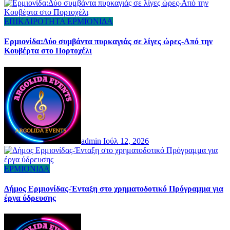
ΕΠΙΚΑΙΡΟΤΗΤΑ
ΕΡΜΙΟΝΙΔΑ
Ερμιονίδα:Δύο συμβάντα πυρκαγιάς σε λίγες ώρες-Από την
Κουβέρτα στο Πορτοχέλι
admin
Ιούλ 12, 2026
ΕΡΜΙΟΝΙΔΑ
Δήμος Ερμιονίδας-Ένταξη στο χρηματοδοτικό Πρόγραμμα για
έργα ύδρευσης