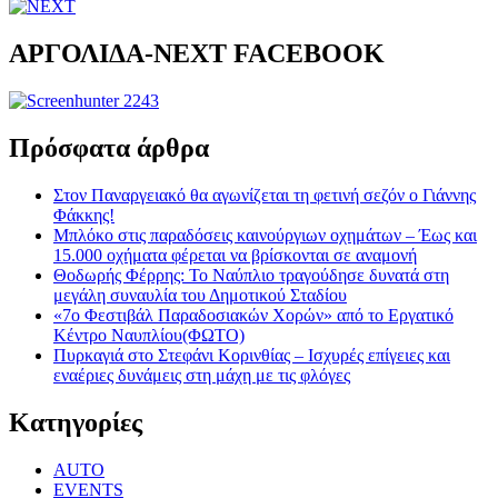
ΑΡΓΟΛΙΔΑ-ΝΕΧΤ FACEBOOK
Πρόσφατα άρθρα
Στον Παναργειακό θα αγωνίζεται τη φετινή σεζόν ο Γιάννης
Φάκκης!
Μπλόκο στις παραδόσεις καινούργιων οχημάτων – Έως και
15.000 οχήματα φέρεται να βρίσκονται σε αναμονή
Θοδωρής Φέρρης: Το Ναύπλιο τραγούδησε δυνατά στη
μεγάλη συναυλία του Δημοτικού Σταδίου
«7ο Φεστιβάλ Παραδοσιακών Χορών» από το Εργατικό
Κέντρο Ναυπλίου(ΦΩΤΟ)
Πυρκαγιά στο Στεφάνι Κορινθίας – Ισχυρές επίγειες και
εναέριες δυνάμεις στη μάχη με τις φλόγες
Kατηγορίες
AUTO
EVENTS