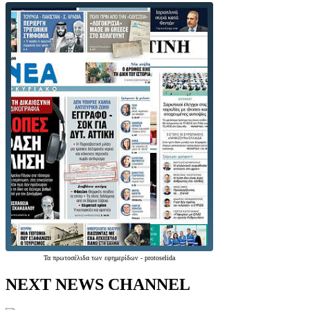
Τα
πρωτοσέλιδα
των
εφημερίδων
-
protoselida
NEXT NEWS CHANNEL