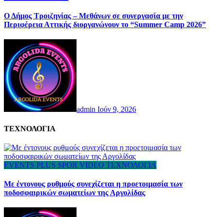
Ο Δήμος Τροιζηνίας – Μεθάνων σε συνεργασία με την
Περιφέρεια Αττικής διοργανώνουν το “Summer Camp 2026”
admin
Ιούν 9, 2026
ΤΕΧΝΟΛΟΓΙΑ
EVENTS
PLUS
SPOR
VIDEO
ΤΕΧΝΟΛΟΓΙΑ
Με έντονους ρυθμούς συνεχίζεται η προετοιμασία των
ποδοσφαιρικών σωματείων της Αργολίδας