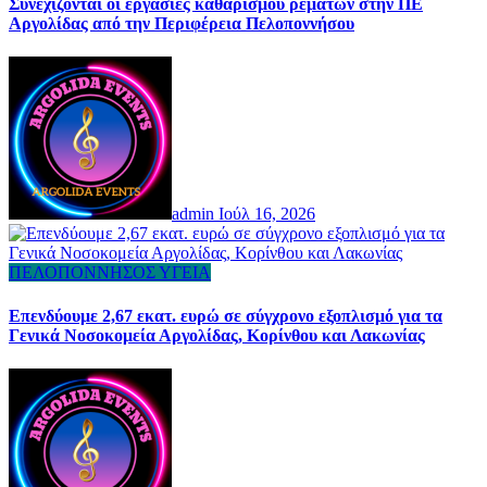
Συνεχίζονται οι εργασίες καθαρισμού ρεμάτων στην ΠΕ
Αργολίδας από την Περιφέρεια Πελοποννήσου
admin
Ιούλ 16, 2026
ΠΕΛΟΠΟΝΝΗΣΟΣ
ΥΓΕΙΑ
Επενδύουμε 2,67 εκατ. ευρώ σε σύγχρονο εξοπλισμό για τα
Γενικά Νοσοκομεία Αργολίδας, Κορίνθου και Λακωνίας