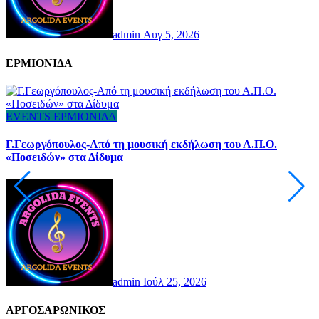
admin
Αυγ 5, 2026
ΕΡΜΙΟΝΙΔΑ
EVENTS
ΕΡΜΙΟΝΙΔΑ
Τ
Γ.Γεωργόπουλος-Από τη μουσική εκδήλωση του Α.Π.Ο.
«Ποσειδών» στα Δίδυμα
admin
Ιούλ 25, 2026
AΡΓΟΣΑΡΩΝΙΚΟΣ