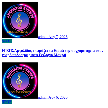
admin
Αυγ 7, 2026
SPOR
Η ΈΠΣΑργολίδας εκφράζει τα θερμά της συγχαρητήρια στον
νεαρό ποδοσφαιριστή Γεώργιο Μακρή
admin
Αυγ 6, 2026
SPOR