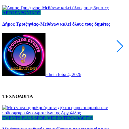
ΑΡΓΟΣΑΡΩΝΙΚΟΣ
Δήμος Τροιζηνίας–Μεθάνων καλεί όλους τους δημότες
Μ
admin
Ιούλ 4, 2026
ΤΕΧΝΟΛΟΓΙΑ
EVENTS
PLUS
SPOR
VIDEO
ΤΕΧΝΟΛΟΓΙΑ