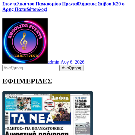
Στον τελικό του Παγκοσμίου Πρωταθλήματος Στίβου Κ20 ο
Άρης Παπαδόπουλος!
admin
Αυγ 6, 2026
Αναζήτηση
για:
ΕΦΗΜΕΡΙΔΕΣ