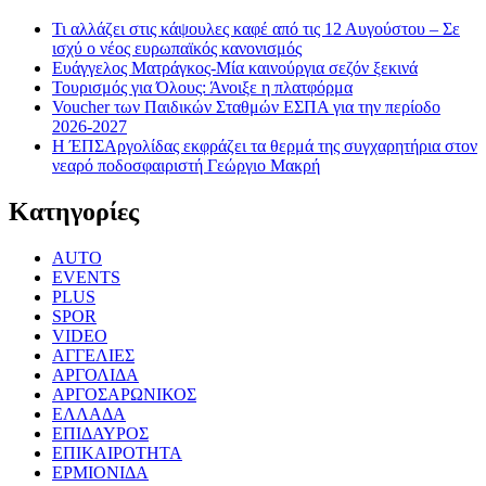
Τι αλλάζει στις κάψουλες καφέ από τις 12 Αυγούστου – Σε
ισχύ ο νέος ευρωπαϊκός κανονισμός
Ευάγγελος Ματράγκος-Μία καινούργια σεζόν ξεκινά
Τουρισμός για Όλους: Άνοιξε η πλατφόρμα
Voucher των Παιδικών Σταθμών ΕΣΠΑ για την περίοδο
2026-2027
Η ΈΠΣΑργολίδας εκφράζει τα θερμά της συγχαρητήρια στον
νεαρό ποδοσφαιριστή Γεώργιο Μακρή
Kατηγορίες
AUTO
EVENTS
PLUS
SPOR
VIDEO
ΑΓΓΕΛΙΕΣ
ΑΡΓΟΛΙΔΑ
ΑΡΓΟΣΑΡΩΝΙΚΟΣ
ΕΛΛΑΔΑ
ΕΠΙΔΑΥΡΟΣ
ΕΠΙΚΑΙΡΟΤΗΤΑ
ΕΡΜΙΟΝΙΔΑ