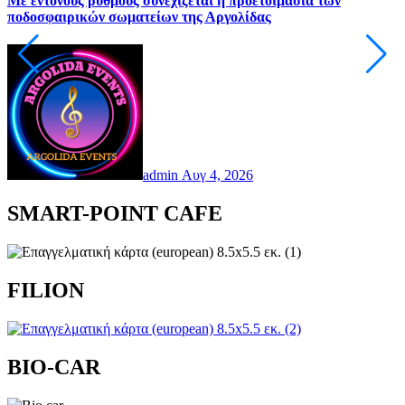
Με έντονους ρυθμούς συνεχίζεται η προετοιμασία των
Τ
ποδοσφαιρικών σωματείων της Αργολίδας
μ
admin
Αυγ 4, 2026
SMART-POINT CAFE
FILION
BIO-CAR