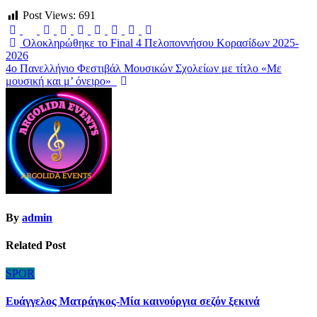
Post Views:
691
Πλοήγηση
Oλοκληρώθηκε το Final 4 Πελοποννήσου Κορασίδων 2025-
2026
άρθρων
4ο Πανελλήνιο Φεστιβάλ Μουσικών Σχολείων με τίτλο «Με
μουσική και μ’ όνειρο»
By
admin
Related Post
SPOR
Ευάγγελος Ματράγκος-Μία καινούργια σεζόν ξεκινά