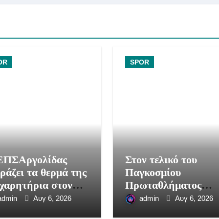
OR
SPOR
ΈΠΣΑργολίδας
Στον τελικό του
ράζει τα θερμά της
Παγκοσμίου
χαρητήρια στον
Πρωταθλήματος
ρό ποδοσφαιριστή
Στίβου Κ20 ο Άρης
admin
Αυγ 6, 2026
admin
Αυγ 6, 2026
ώργιο Μακρή
Παπαδόπουλος!