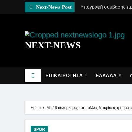
Skip
Next-News Post
Υπογραφή σύμβασης προ
to
content
NEXT-NEWS
ΕΠΙΚΑΙΡΟΤΗΤΑ
ΕΛΛΑΔΑ
Home
Με 16 κολυμβητές και πολλές διακρίσεις η συμμ
SPOR