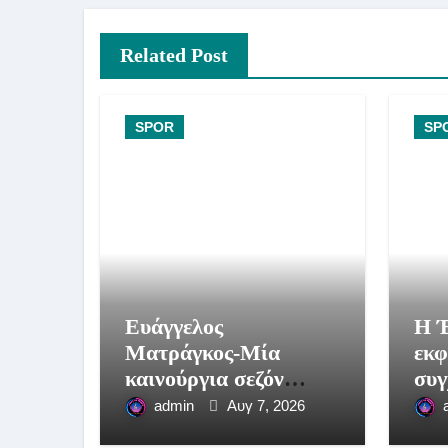
Related Post
SPOR
SP
Ευάγγελος
Η 
Ματράγκος-Μία
εκφ
καινούργια σεζόν
συγ
ξεκινά
νεα
admin
Αυγ 7, 2026
Γε