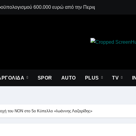
ϋπολογισμού 600.000 ευρώ από την Περιφέρεια Πελοποννήσο
Τάσος Λάμπρου 
ΑΡΓΟΛΙΔΑ
SPOR
AUTO
PLUS
ΤV
I
ετοχή του ΝΟΝ στο 5ο Κύπελλο «Ιωάννης Λαζαρίδης»