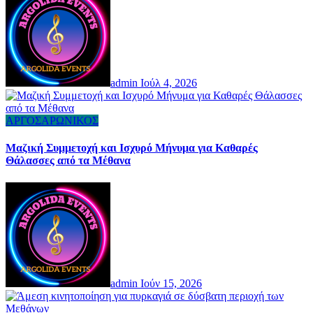
admin
Ιούλ 4, 2026
ΑΡΓΟΣΑΡΩΝΙΚΟΣ
Μαζική Συμμετοχή και Ισχυρό Μήνυμα για Καθαρές
Θάλασσες από τα Μέθανα
admin
Ιούν 15, 2026