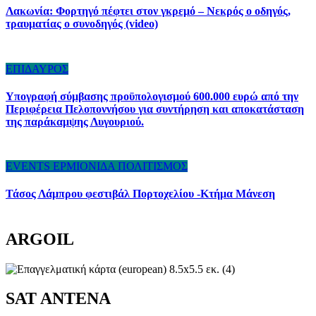
Λακωνία: Φορτηγό πέφτει στον γκρεμό – Νεκρός ο οδηγός,
τραυματίας ο συνοδηγός (video)
ΕΠΙΔΑΥΡΟΣ
Υπογραφή σύμβασης προϋπολογισμού 600.000 ευρώ από την
Περιφέρεια Πελοποννήσου για συντήρηση και αποκατάσταση
της παράκαμψης Λυγουριού.
EVENTS
ΕΡΜΙΟΝΙΔΑ
ΠΟΛΙΤΙΣΜΟΣ
Τάσος Λάμπρου φεστιβάλ Πορτοχελίου -Κτήμα Μάνεση
ARGOIL
SAT ANTENA