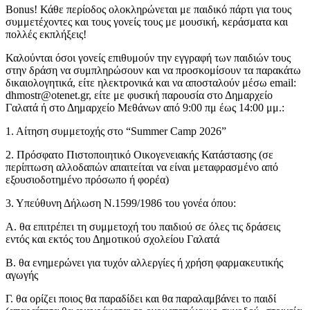
Bonus! Κάθε περίοδος ολοκληρώνεται με παιδικό πάρτι για τους
συμμετέχοντες και τους γονείς τους με μουσική, κεράσματα και
πολλές εκπλήξεις!
Καλούνται όσοι γονείς επιθυμούν την εγγραφή των παιδιών τους
στην δράση να συμπληρώσουν και να προσκομίσουν τα παρακάτω
δικαιολογητικά, είτε ηλεκτρονικά και να αποσταλούν μέσω email:
dhmostr@otenet.gr, είτε με φυσική παρουσία στο Δημαρχείο
Γαλατά ή στο Δημαρχείο Μεθάνων από 9:00 πμ έως 14:00 μμ.:
1. Αίτηση συμμετοχής στο “Summer Camp 2026”
2. Πρόσφατο Πιστοποιητικό Οικογενειακής Κατάστασης (σε
περίπτωση αλλοδαπών απαιτείται να είναι μεταφρασμένο από
εξουσιοδοτημένο πρόσωπο ή φορέα)
3. Υπεύθυνη Δήλωση Ν.1599/1986 του γονέα όπου:
Α. θα επιτρέπει τη συμμετοχή του παιδιού σε όλες τις δράσεις
εντός και εκτός του Δημοτικού σχολείου Γαλατά
Β. θα ενημερώνει για τυχόν αλλεργίες ή χρήση φαρμακευτικής
αγωγής
Γ. θα ορίζει ποιος θα παραδίδει και θα παραλαμβάνει το παιδί