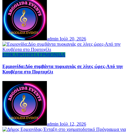
admin
Ιούλ 20, 2026
ΕΠΙΚΑΙΡΟΤΗΤΑ
ΕΡΜΙΟΝΙΔΑ
Ερμιονίδα:Δύο συμβάντα πυρκαγιάς σε λίγες ώρες-Από την
Κουβέρτα στο Πορτοχέλι
admin
Ιούλ 12, 2026