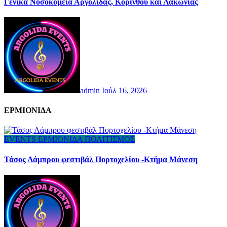
Γενικά Νοσοκομεία Αργολίδας, Κορίνθου και Λακωνίας
admin
Ιούλ 16, 2026
ΕΡΜΙΟΝΙΔΑ
EVENTS
ΕΡΜΙΟΝΙΔΑ
ΠΟΛΙΤΙΣΜΟΣ
Τάσος Λάμπρου φεστιβάλ Πορτοχελίου -Κτήμα Μάνεση