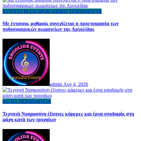
EVENTS
PLUS
SPOR
VIDEO
ΤΕΧΝΟΛΟΓΙΑ
Με έντονους ρυθμούς συνεχίζεται η προετοιμασία των
ποδοσφαιρικών σωματείων της Αργολίδας
admin
Αυγ 4, 2026
AUTO
ΤΕΧΝΟΛΟΓΙΑ
Τεχνητή Νοημοσύνη έξυπνες κάμερες και έργα υποδομής στη
μάχη κατά των τροχαίων