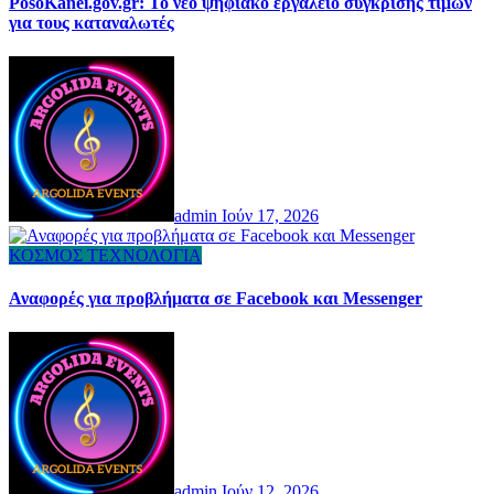
PosoKanei.gov.gr: Το νέο ψηφιακό εργαλείο σύγκρισης τιμών
για τους καταναλωτές
admin
Ιούν 17, 2026
ΚΟΣΜΟΣ
ΤΕΧΝΟΛΟΓΙΑ
Αναφορές για προβλήματα σε Facebook και Messenger
admin
Ιούν 12, 2026