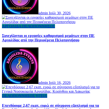
admin
Ιούλ 30, 2026
ΑΡΓΟΛΙΔΑ
ΠΕΛΟΠΟΝΝΗΣΟΣ
Συνεχίζονται οι εργασίες καθαρισμού ρεμάτων στην ΠΕ
Αργολίδας από την Περιφέρεια Πελοποννήσου
admin
Ιούλ 16, 2026
ΠΕΛΟΠΟΝΝΗΣΟΣ
ΥΓΕΙΑ
Επενδύουμε 2,67 εκατ. ευρώ σε σύγχρονο εξοπλισμό για τα