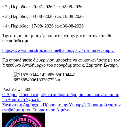
• 2η Περίοδος : 20-07-2026 έως 02-08-2026
• 3η Περίοδος : 03-08¬2026 έως 16-08-2026
• 4η Περίοδος : 17-08- 2026 έως 30-08-2026
Την αίτηση συμμετοχής μπορείτε να την βρείτε στον κάτωθι
υπερσύνδεσμο:
https://www.dimostroizinias-methanon.gr/…/5-summercamp…
Για οποιαδήποτε διευκρίνιση μπορείτε να επικοινωνήσετε με τον
Υπεύθυνο Αντιδήμαρχο του προγράμματος κ. Σαμπάνη Σωτήρη.
Post Views:
409
Πλοήγηση
Ο Δήμος Πόρου στήριξε τη ποδηλατοδρομία που διοργάνωσε το
2ο Δημοτικό Σχολείο
άρθρων
Συνάντηση Δημάρχου Πόρου με την Υπουργό Τουρισμού για την
αναβάθμιση του Τουριστικού Λιμένα