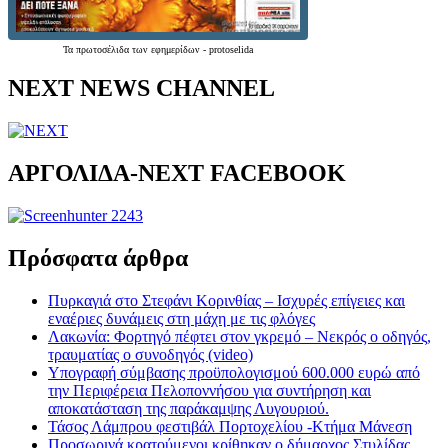
Τα
πρωτοσέλιδα
των
εφημερίδων
-
protoselida
NEXT NEWS CHANNEL
ΑΡΓΟΛΙΔΑ-ΝΕΧΤ FACEBOOK
Πρόσφατα άρθρα
Πυρκαγιά στο Στεφάνι Κορινθίας – Ισχυρές επίγειες και
εναέριες δυνάμεις στη μάχη με τις φλόγες
Λακωνία: Φορτηγό πέφτει στον γκρεμό – Νεκρός ο οδηγός,
τραυματίας ο συνοδηγός (video)
Υπογραφή σύμβασης προϋπολογισμού 600.000 ευρώ από
την Περιφέρεια Πελοποννήσου για συντήρηση και
αποκατάσταση της παράκαμψης Λυγουριού.
Τάσος Λάμπρου φεστιβάλ Πορτοχελίου -Κτήμα Μάνεση
Προσωρινά κρατούμενοι κρίθηκαν ο δήμαρχος Στυλίδας,