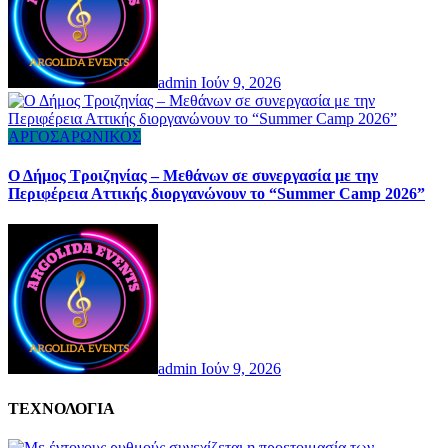
admin
Ιούν 9, 2026
ΑΡΓΟΣΑΡΩΝΙΚΟΣ
Ο Δήμος Τροιζηνίας – Μεθάνων σε συνεργασία με την
Περιφέρεια Αττικής διοργανώνουν το “Summer Camp 2026”
admin
Ιούν 9, 2026
ΤΕΧΝΟΛΟΓΙΑ