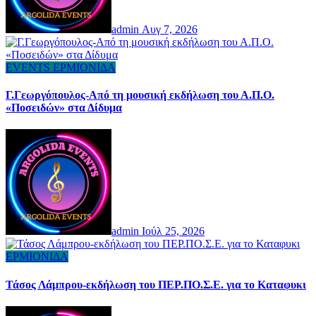
admin
Αυγ 7, 2026
EVENTS
ΕΡΜΙΟΝΙΔΑ
Γ.Γεωργόπουλος-Από τη μουσική εκδήλωση του Α.Π.Ο.
«Ποσειδών» στα Δίδυμα
admin
Ιούλ 25, 2026
ΕΡΜΙΟΝΙΔΑ
Τάσος Λάμπρου-εκδήλωση του ΠΕΡ.ΠΟ.Σ.Ε. για το Καταφυκι