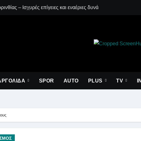
ινθίας – Ισχυρές επίγειες και εναέριες δυνάμεις στη μάχη με τι
Λακωνία: Φορτηγ
ΑΡΓΟΛΙΔΑ
SPOR
AUTO
PLUS
ΤV
I
γους
ΙΣΜΟΣ