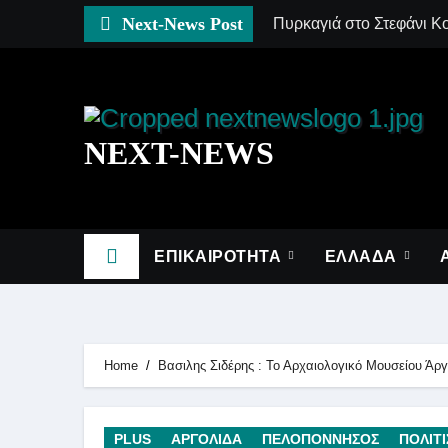
Skip
Next-News Post
Πυρκαγιά στο Στεφάνι Κορ
to
content
NEXT-NEWS
ΕΠΙΚΑΙΡΟΤΗΤΑ
ΕΛΛΑΔΑ
Home
Βασιλης Σιδέρης : Το Αρχαιολογικό Μουσείου Άρ
PLUS
ΑΡΓΟΛΙΔΑ
ΠΕΛΟΠΟΝΝΗΣΟΣ
ΠΟΛΙΤ