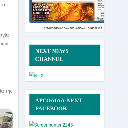
 το
Τα
πρωτοσέλιδα
των
εφημερίδων
-
protoselida
ργία
υρών
NEXT NEWS
CHANNEL
ία της
ΑΡΓΟΛΙΔΑ-ΝΕΧΤ
FACEBOOK