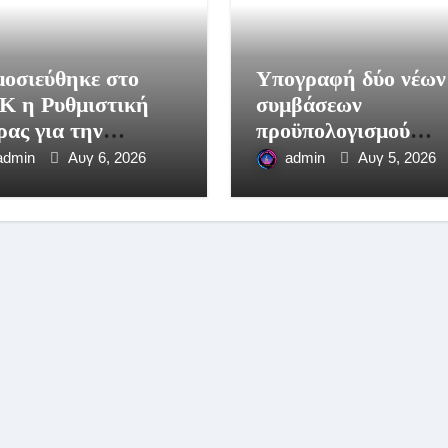
οσιεύθηκε στο
Υπογραφή δύο νέων
Κ η Ρυθμιστική
συμβάσεων
ας για την
προϋπολογισμού
ηγετική περίοδο
360.000 ευρώ από τ
admin
Αυγ 6, 2026
admin
Αυγ 5, 2026
6-2027
Περιφέρεια
Πελοποννήσου