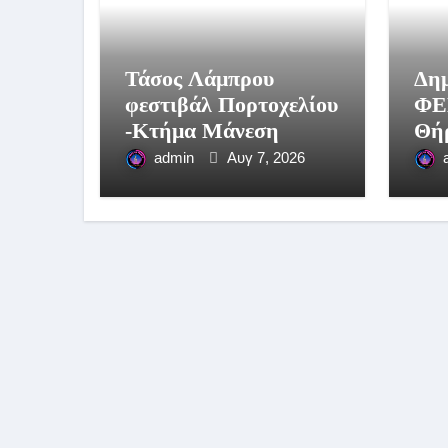
Τάσος Λάμπρου
Δημ
φεστιβάλ Πορτοχελίου
ΦΕ
-Κτήμα Μάνεση
Θήρ
κυν
admin
Αυγ 7, 2026
202