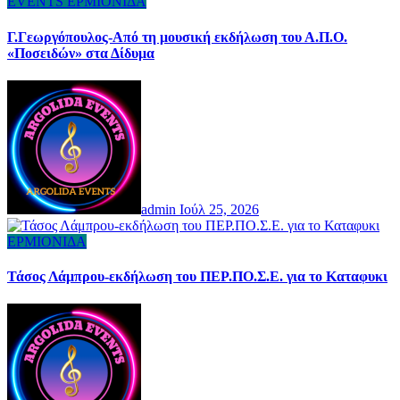
EVENTS
ΕΡΜΙΟΝΙΔΑ
Γ.Γεωργόπουλος-Από τη μουσική εκδήλωση του Α.Π.Ο.
«Ποσειδών» στα Δίδυμα
admin
Ιούλ 25, 2026
ΕΡΜΙΟΝΙΔΑ
Τάσος Λάμπρου-εκδήλωση του ΠΕΡ.ΠΟ.Σ.Ε. για το Καταφυκι