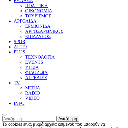
ΕΛΛΑΔΑ
ΠΟΛΙΤΙΚΗ
ΟΙΚΟΝΟΜΙΑ
ΤΟΥΡΙΣΜΟΣ
ΑΡΓΟΛΙΔΑ
ΕΡΜΙΟΝΙΔΑ
ΑΡΓΟΣΑΡΩΝΙΚΟΣ
ΕΠΙΔΑΥΡΟΣ
SPOR
AUTO
PLUS
ΤΕΧΝΟΛΟΓΙΑ
EVENTS
ΥΓΕΙΑ
ΦΙΛΟΖΩΙΑ
ΑΓΓΕΛΙΕΣ
ΤV
MEDIA
RADIO
VIDEO
INFO
Αναζήτηση
για:
Τα cookies είναι μικρά αρχεία κειμένου που μπορούν να