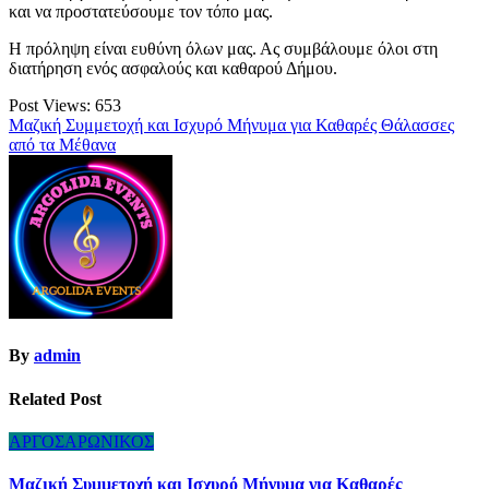
και να προστατεύσουμε τον τόπο μας.
Η πρόληψη είναι ευθύνη όλων μας. Ας συμβάλουμε όλοι στη
διατήρηση ενός ασφαλούς και καθαρού Δήμου.
Post Views:
653
Πλοήγηση
Μαζική Συμμετοχή και Ισχυρό Μήνυμα για Καθαρές Θάλασσες
από τα Μέθανα
άρθρων
By
admin
Related Post
ΑΡΓΟΣΑΡΩΝΙΚΟΣ
Μαζική Συμμετοχή και Ισχυρό Μήνυμα για Καθαρές