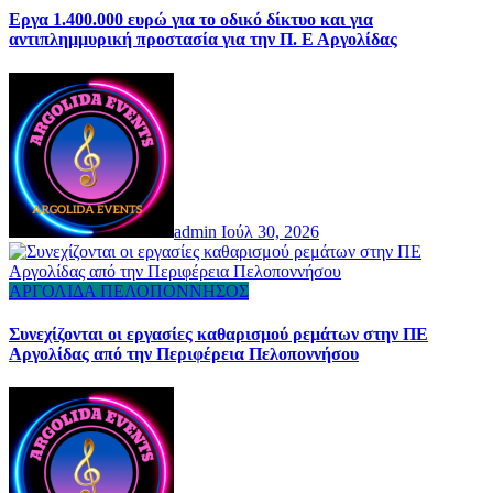
Εργα 1.400.000 ευρώ για το οδικό δίκτυο και για
αντιπλημμυρική προστασία για την Π. Ε Αργολίδας
admin
Ιούλ 30, 2026
ΑΡΓΟΛΙΔΑ
ΠΕΛΟΠΟΝΝΗΣΟΣ
Συνεχίζονται οι εργασίες καθαρισμού ρεμάτων στην ΠΕ
Αργολίδας από την Περιφέρεια Πελοποννήσου