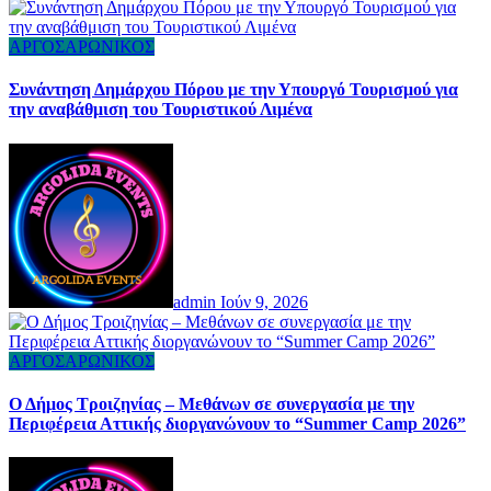
ΑΡΓΟΣΑΡΩΝΙΚΟΣ
Συνάντηση Δημάρχου Πόρου με την Υπουργό Τουρισμού για
την αναβάθμιση του Τουριστικού Λιμένα
admin
Ιούν 9, 2026
ΑΡΓΟΣΑΡΩΝΙΚΟΣ
Ο Δήμος Τροιζηνίας – Μεθάνων σε συνεργασία με την
Περιφέρεια Αττικής διοργανώνουν το “Summer Camp 2026”