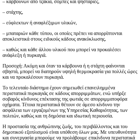
– κάρβουνων από τζάκια, σόμπες και ψησταριές,
– στάχτης,
– εύφλεκτων ή αναφλέξιμων υλικών,
– μπαταριών κάθε τύπου, οι οποίες πρέπει να απορρίπτονται
αποκλειστικά στους ειδικούς κάδους ανακύκλωσης,
– καθώς και κάθε άλλου υλικού που μπορεί να προκαλέσει
ανάφλεξη ή πυρκαγιά.
Προσοχή: Ακόμη και όταν τα κάρβουνα ή η στάχτη φαίνονται
σβηστά, μπορεί να διατηρούν υψηλή θερμοκρασία για πολλές ώρες
και να προκαλέσουν πυρκαγιά.
Το τελευταίο διάστημα έχουν σημειωθεί επανειλημμένα
περιστατικά πυρκαγιάς σε κάδους απορριμμάτων, ενώ υπήρξε
σοβαρός κίνδυνος επέκτασης της φωτιάς σε απορριμματοφόρα
οχήματα. Τέτοια περιστατικά θέτουν σε άμεσο κίνδυνο την
ασφάλεια των εργαζομένων της Υπηρεσίας Καθαριότητας, των
πολιτών, καθώς και τη δημόσια και ιδιωτική περιουσία.
Η προστασία της ανθρώπινης ζωής, του περιβάλλοντος και του
δημοτικού εξοπλισμού είναι υπόθεση όλων μας. Με υπευθυνότητα
και συνεργασία μπορούμε να προλάβουμε επικίνδυνα περιστατικά