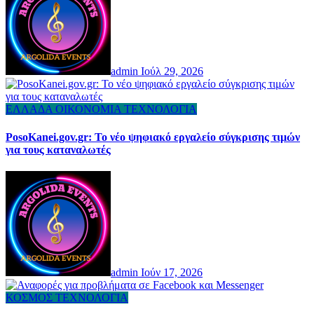
admin
Ιούλ 29, 2026
ΕΛΛΑΔΑ
ΟΙΚΟΝΟΜΙΑ
ΤΕΧΝΟΛΟΓΙΑ
PosoKanei.gov.gr: Το νέο ψηφιακό εργαλείο σύγκρισης τιμών
για τους καταναλωτές
admin
Ιούν 17, 2026
ΚΟΣΜΟΣ
ΤΕΧΝΟΛΟΓΙΑ