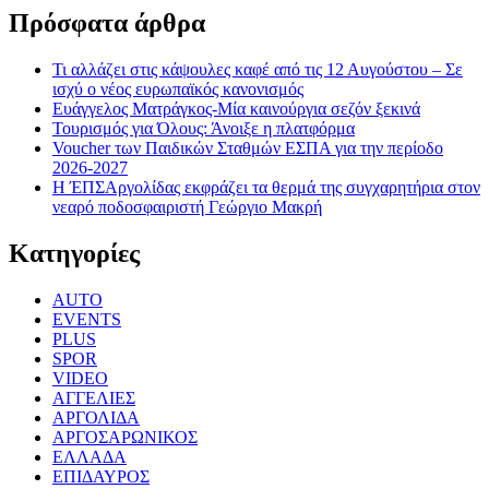
Πρόσφατα άρθρα
Τι αλλάζει στις κάψουλες καφέ από τις 12 Αυγούστου – Σε
ισχύ ο νέος ευρωπαϊκός κανονισμός
Ευάγγελος Ματράγκος-Μία καινούργια σεζόν ξεκινά
Τουρισμός για Όλους: Άνοιξε η πλατφόρμα
Voucher των Παιδικών Σταθμών ΕΣΠΑ για την περίοδο
2026-2027
Η ΈΠΣΑργολίδας εκφράζει τα θερμά της συγχαρητήρια στον
νεαρό ποδοσφαιριστή Γεώργιο Μακρή
Kατηγορίες
AUTO
EVENTS
PLUS
SPOR
VIDEO
ΑΓΓΕΛΙΕΣ
ΑΡΓΟΛΙΔΑ
ΑΡΓΟΣΑΡΩΝΙΚΟΣ
ΕΛΛΑΔΑ
ΕΠΙΔΑΥΡΟΣ