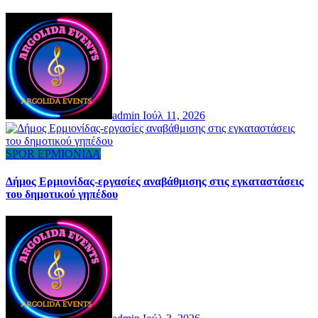
admin
Ιούλ 11, 2026
SPOR
ΕΡΜΙΟΝΙΔΑ
Δήμος Ερμιονίδας-εργασίες αναβάθμισης στις εγκαταστάσεις
του δημοτικού γηπέδου