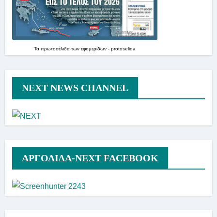
Τα
πρωτοσέλιδα
των
εφημερίδων
-
protoselida
NEXT NEWS CHANNEL
ΑΡΓΟΛΙΔΑ-ΝΕΧΤ FACEBOOK