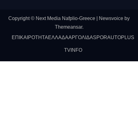
Copyright © Next Media Nafplio-Greece
|
Newsvoice
by
Themeansar
.
ΕΠΙΚΑΙΡΟΤΗΤΑ
ΕΛΛΑΔΑ
ΑΡΓΟΛΙΔΑ
SPOR
AUTO
PLUS
ΤV
INFO