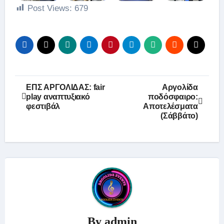
Post Views:
679
Πλοήγηση
ΕΠΣ ΑΡΓΟΛΙΔΑΣ: fair
Αργολίδα
play αναπτυξιακό
ποδόσφαιρο:
άρθρων
φεστιβάλ
Αποτελέσματα
(Σάββάτο)
By
admin