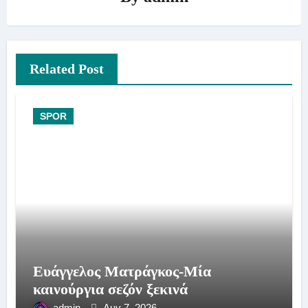
Related Post
SPOR
Ευάγγελος Ματράγκος-Μία
καινούργια σεζόν ξεκινά
admin
Αυγ 7, 2026