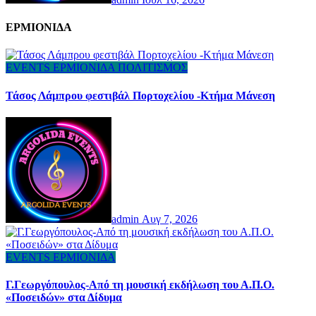
ΕΡΜΙΟΝΙΔΑ
EVENTS
ΕΡΜΙΟΝΙΔΑ
ΠΟΛΙΤΙΣΜΟΣ
Τάσος Λάμπρου φεστιβάλ Πορτοχελίου -Κτήμα Μάνεση
admin
Αυγ 7, 2026
EVENTS
ΕΡΜΙΟΝΙΔΑ
Γ.Γεωργόπουλος-Από τη μουσική εκδήλωση του Α.Π.Ο.
«Ποσειδών» στα Δίδυμα