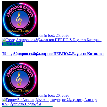
admin
Ιούλ 25, 2026
ΕΡΜΙΟΝΙΔΑ
Τάσος Λάμπρου-εκδήλωση του ΠΕΡ.ΠΟ.Σ.Ε. για το Καταφυκι
admin
Ιούλ 20, 2026