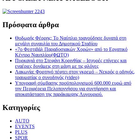
Πρόσφατα άρθρα
Θοδωρής Φέρρης: Το Ναύπλιο τραγούδησε δυνατά στη
μεγάλη συναυλία του Δημοτικού Σταδίου
«7ο Φεστιβάλ Παραδοσιακών Χορών» από το Εργατικό
Κέντρο Ναυπλίου(ΦΩΤΟ)
Πυρκαγιά στο Στεφάνι Κορινθίας – Ισχυρές επίγειες και
εναέριες δυνάμεις στη μάχη με τις φλόγες
Λακωνία: Φορτηγό πέφτει στον γκρεμό – Νεκρός ο οδηγός,
τραυματίας ο συνοδηγός (video)
Υπογραφή σύμβασης προϋπολογισμού 600.000 ευρώ από
την Περιφέρεια Πελοποννήσου για συντήρηση και
αποκατάσταση της παράκαμψης Λυγουριού.
Kατηγορίες
AUTO
EVENTS
PLUS
SPOR