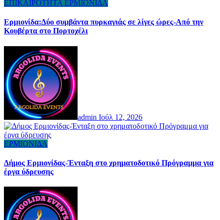
ΕΠΙΚΑΙΡΟΤΗΤΑ
ΕΡΜΙΟΝΙΔΑ
Ερμιονίδα:Δύο συμβάντα πυρκαγιάς σε λίγες ώρες-Από την
Κουβέρτα στο Πορτοχέλι
admin
Ιούλ 12, 2026
ΕΡΜΙΟΝΙΔΑ
Δήμος Ερμιονίδας-Ένταξη στο χρηματοδοτικό Πρόγραμμα για
έργα ύδρευσης