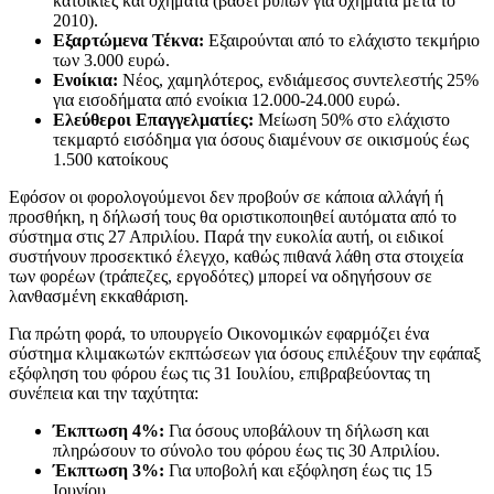
κατοικίες και οχήματα (βάσει ρύπων για οχήματα μετά το
2010).
Εξαρτώμενα Τέκνα:
Εξαιρούνται από το ελάχιστο τεκμήριο
των 3.000 ευρώ.
Ενοίκια:
Νέος, χαμηλότερος, ενδιάμεσος συντελεστής 25%
για εισοδήματα από ενοίκια 12.000-24.000 ευρώ.
Ελεύθεροι Επαγγελματίες:
Μείωση 50% στο ελάχιστο
τεκμαρτό εισόδημα για όσους διαμένουν σε οικισμούς έως
1.500 κατοίκους
Εφόσον οι φορολογούμενοι δεν προβούν σε κάποια αλλάγή ή
προσθήκη, η δήλωσή τους θα οριστικοποιηθεί αυτόματα από το
σύστημα στις 27 Απριλίου. Παρά την ευκολία αυτή, οι ειδικοί
συστήνουν προσεκτικό έλεγχο, καθώς πιθανά λάθη στα στοιχεία
των φορέων (τράπεζες, εργοδότες) μπορεί να οδηγήσουν σε
λανθασμένη εκκαθάριση.
Για πρώτη φορά, το υπουργείο Οικονομικών εφαρμόζει ένα
σύστημα κλιμακωτών εκπτώσεων για όσους επιλέξουν την εφάπαξ
εξόφληση του φόρου έως τις 31 Ιουλίου, επιβραβεύοντας τη
συνέπεια και την ταχύτητα:
Έκπτωση 4%:
Για όσους υποβάλουν τη δήλωση και
πληρώσουν το σύνολο του φόρου έως τις 30 Απριλίου.
Έκπτωση 3%:
Για υποβολή και εξόφληση έως τις 15
Ιουνίου.