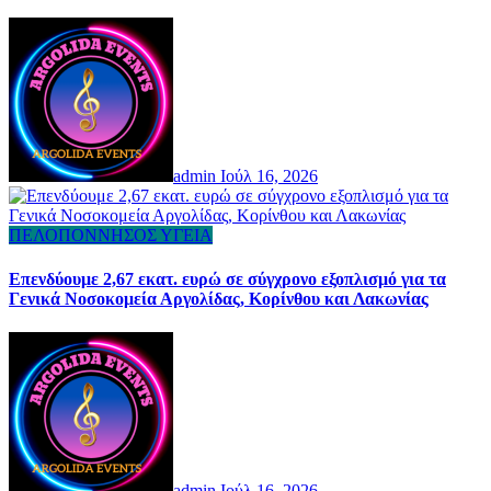
admin
Ιούλ 16, 2026
ΠΕΛΟΠΟΝΝΗΣΟΣ
ΥΓΕΙΑ
Επενδύουμε 2,67 εκατ. ευρώ σε σύγχρονο εξοπλισμό για τα
Γενικά Νοσοκομεία Αργολίδας, Κορίνθου και Λακωνίας
admin
Ιούλ 16, 2026