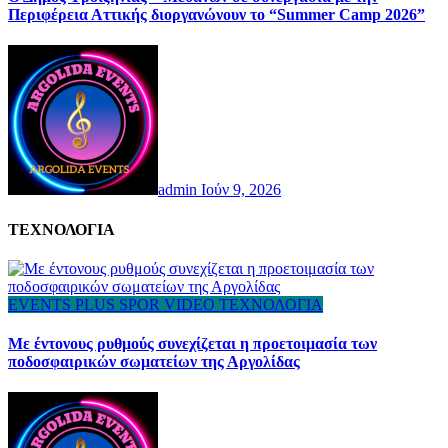
Περιφέρεια Αττικής διοργανώνουν το “Summer Camp 2026”
admin
Ιούν 9, 2026
ΤΕΧΝΟΛΟΓΙΑ
EVENTS
PLUS
SPOR
VIDEO
ΤΕΧΝΟΛΟΓΙΑ
Με έντονους ρυθμούς συνεχίζεται η προετοιμασία των
ποδοσφαιρικών σωματείων της Αργολίδας