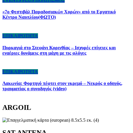
EVENTS
PLUS
ΠΟΛΙΤΙΣΜΟΣ
«7ο Φεστιβάλ Παραδοσιακών Χορών» από το Εργατικό
Κέντρο Ναυπλίου(ΦΩΤΟ)
ΕΠΙΚΑΙΡΟΤΗΤΑ
Πυρκαγιά στο Στεφάνι Κορινθίας – Ισχυρές επίγειες και
εναέριες δυνάμεις στη μάχη με τις φλόγες
ΕΠΙΚΑΙΡΟΤΗΤΑ
Λακωνία: Φορτηγό πέφτει στον γκρεμό – Νεκρός ο οδηγός,
τραυματίας ο συνοδηγός (video)
ARGOIL
SAT ANTENA