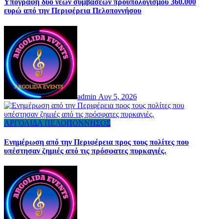
Υπογραφή δύο νέων συμβάσεων προϋπολογισμού 360.000
ευρώ από την Περιφέρεια Πελοποννήσου
admin
Αυγ 5, 2026
ΑΡΓΟΛΙΔΑ
ΠΕΛΟΠΟΝΝΗΣΟΣ
Ενημέρωση από την Περιφέρεια προς τους πολίτες που
υπέστησαν ζημιές από τις πρόσφατες πυρκαγιές.