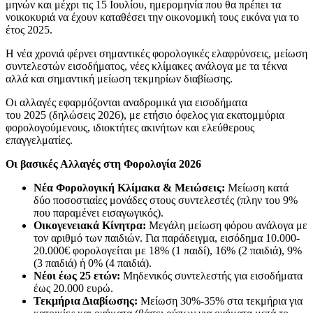
μηνών και μέχρι τις 15 Ιουλίου, ημερομηνία που θα πρέπει τα
νοικοκυριά να έχουν καταθέσει την οικονομική τους εικόνα για το
έτος 2025.
Η νέα χρονιά φέρνει σημαντικές φορολογικές ελαφρύνσεις, μείωση
συντελεστών εισοδήματος, νέες κλίμακες ανάλογα με τα τέκνα
αλλά και σημαντική μείωση τεκμηρίων διαβίωσης.
Οι αλλαγές εφαρμόζονται αναδρομικά για εισοδήματα
του 2025 (δηλώσεις 2026), με ετήσιο όφελος για εκατομμύρια
φορολογούμενους, ιδιοκτήτες ακινήτων και ελεύθερους
επαγγελματίες.
Οι βασικές Αλλαγές στη Φορολογία 2026
Νέα Φορολογική Κλίμακα & Μειώσεις:
Μείωση κατά
δύο ποσοστιαίες μονάδες στους συντελεστές (πλην του 9%
που παραμένει εισαγωγικός).
Οικογενειακά Κίνητρα:
Μεγάλη μείωση φόρου ανάλογα με
τον αριθμό των παιδιών. Για παράδειγμα, εισόδημα 10.000-
20.000€ φορολογείται με 18% (1 παιδί), 16% (2 παιδιά), 9%
(3 παιδιά) ή 0% (4 παιδιά).
Νέοι έως 25 ετών:
Μηδενικός συντελεστής για εισοδήματα
έως 20.000 ευρώ.
Τεκμήρια Διαβίωσης:
Μείωση 30%-35% στα τεκμήρια για