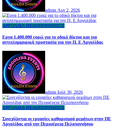
admin
Αυγ 2, 2026
ΑΡΓΟΛΙΔΑ
ΠΕΛΟΠΟΝΝΗΣΟΣ
Εργα 1.400.000 ευρώ για το οδικό δίκτυο και για
αντιπλημμυρική προστασία για την Π. Ε Αργολίδας
admin
Ιούλ 30, 2026
ΑΡΓΟΛΙΔΑ
ΠΕΛΟΠΟΝΝΗΣΟΣ
Συνεχίζονται οι εργασίες καθαρισμού ρεμάτων στην ΠΕ
Αργολίδας από την Περιφέρεια Πελοποννήσου