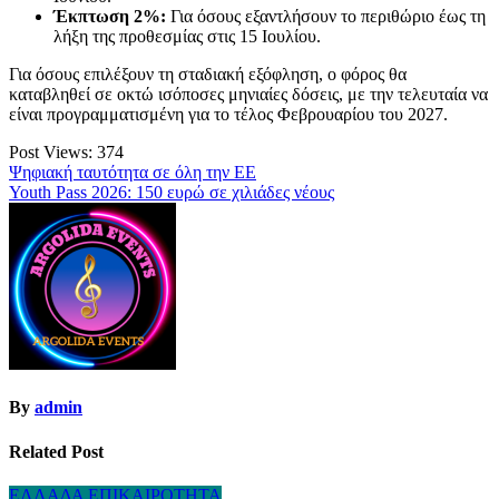
Έκπτωση 2%:
Για όσους εξαντλήσουν το περιθώριο έως τη
λήξη της προθεσμίας στις 15 Ιουλίου.
Για όσους επιλέξουν τη σταδιακή εξόφληση, ο φόρος θα
καταβληθεί σε οκτώ ισόποσες μηνιαίες δόσεις, με την τελευταία να
είναι προγραμματισμένη για το τέλος Φεβρουαρίου του 2027.
Post Views:
374
Πλοήγηση
Ψηφιακή ταυτότητα σε όλη την ΕΕ
Youth Pass 2026: 150 ευρώ σε χιλιάδες νέους
άρθρων
By
admin
Related Post
ΕΛΛΑΔΑ
ΕΠΙΚΑΙΡΟΤΗΤΑ