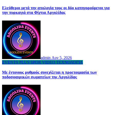
Ελεύθεροι μετά την απολογία τους οι δύο κατηγορούμενοι για
την πυρκαγιά στα Φίχτια Αργολίδας
admin
Αυγ 5, 2026
EVENTS
PLUS
SPOR
VIDEO
ΤΕΧΝΟΛΟΓΙΑ
Με έντονους ρυθμούς συνεχίζεται η προετοιμασία των
ποδοσφαιρικών σωματείων της Αργολίδας