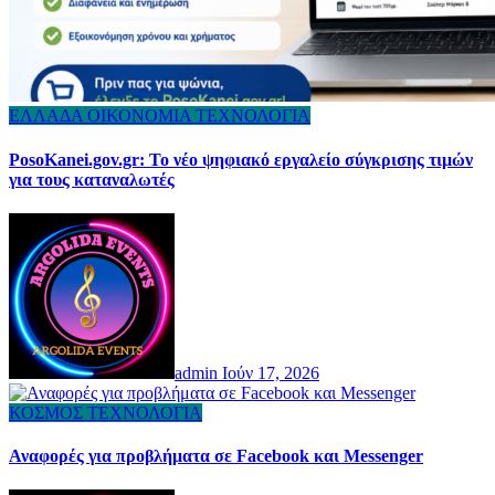
ΕΛΛΑΔΑ
ΟΙΚΟΝΟΜΙΑ
ΤΕΧΝΟΛΟΓΙΑ
PosoKanei.gov.gr: Το νέο ψηφιακό εργαλείο σύγκρισης τιμών
για τους καταναλωτές
admin
Ιούν 17, 2026
ΚΟΣΜΟΣ
ΤΕΧΝΟΛΟΓΙΑ
Αναφορές για προβλήματα σε Facebook και Messenger