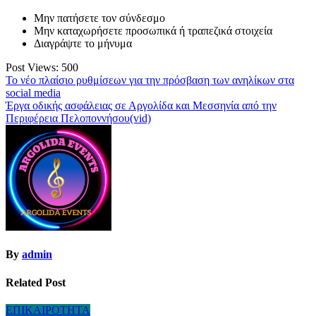
Μην πατήσετε τον σύνδεσμο
Μην καταχωρήσετε προσωπικά ή τραπεζικά στοιχεία
Διαγράψτε το μήνυμα
Post Views:
500
Πλοήγηση
Το νέο πλαίσιο ρυθμίσεων για την πρόσβαση των ανηλίκων στα
social media
άρθρων
Έργα οδικής ασφάλειας σε Αργολίδα και Μεσσηνία από την
Περιφέρεια Πελοποννήσου(vid)
By
admin
Related Post
ΕΠΙΚΑΙΡΟΤΗΤΑ