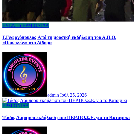
EVENTS
ΕΡΜΙΟΝΙΔΑ
Γ.Γεωργόπουλος-Από τη μουσική εκδήλωση του Α.Π.Ο.
«Ποσειδών» στα Δίδυμα
admin
Ιούλ 25, 2026
ΕΡΜΙΟΝΙΔΑ
Τάσος Λάμπρου-εκδήλωση του ΠΕΡ.ΠΟ.Σ.Ε. για το Καταφυκι