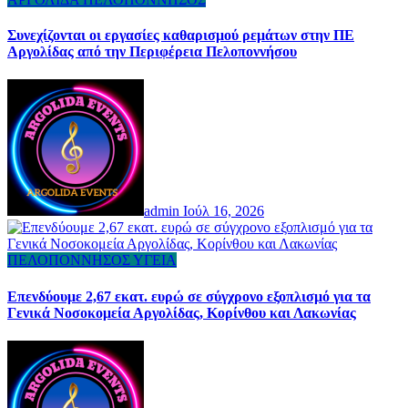
Συνεχίζονται οι εργασίες καθαρισμού ρεμάτων στην ΠΕ
Αργολίδας από την Περιφέρεια Πελοποννήσου
admin
Ιούλ 16, 2026
ΠΕΛΟΠΟΝΝΗΣΟΣ
ΥΓΕΙΑ
Επενδύουμε 2,67 εκατ. ευρώ σε σύγχρονο εξοπλισμό για τα
Γενικά Νοσοκομεία Αργολίδας, Κορίνθου και Λακωνίας