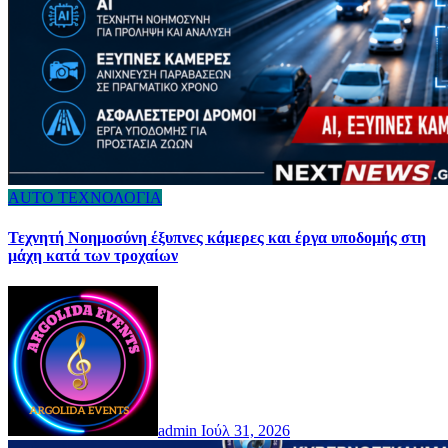
AUTO
ΤΕΧΝΟΛΟΓΙΑ
Τεχνητή Νοημοσύνη έξυπνες κάμερες και έργα υποδομής στη
μάχη κατά των τροχαίων
admin
Ιούλ 31, 2026