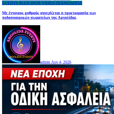
EVENTS
PLUS
SPOR
VIDEO
ΤΕΧΝΟΛΟΓΙΑ
Με έντονους ρυθμούς συνεχίζεται η προετοιμασία των
ποδοσφαιρικών σωματείων της Αργολίδας
admin
Αυγ 4, 2026