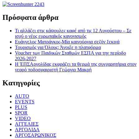
Πρόσφατα άρθρα
Τι αλλάζει στις κάψουλες καφέ από τις 12 Αυγούστου – Σε
ισχύ ο νέος ευρωπαϊκός κανονισμός
Ευάγγελος Ματράγκος-Μία καινούργια σεζόν ξεκινά
Τουρισμός για Όλους: Άνοιξε η πλατφόρμα
Voucher των Παιδικών Σταθμών ΕΣΠΑ για την περίοδο
2026-2027
Η ΈΠΣΑργολίδας εκφράζει τα θερμά της συγχαρητήρια στον
νεαρό ποδοσφαιριστή Γεώργιο Μακρή
Kατηγορίες
AUTO
EVENTS
PLUS
SPOR
VIDEO
ΑΓΓΕΛΙΕΣ
ΑΡΓΟΛΙΔΑ
ΑΡΓΟΣΑΡΩΝΙΚΟΣ