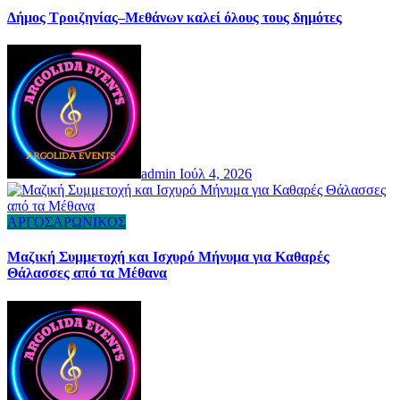
Δήμος Τροιζηνίας–Μεθάνων καλεί όλους τους δημότες
admin
Ιούλ 4, 2026
ΑΡΓΟΣΑΡΩΝΙΚΟΣ
Μαζική Συμμετοχή και Ισχυρό Μήνυμα για Καθαρές
Θάλασσες από τα Μέθανα